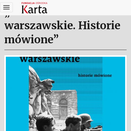
Przejdź
„Powstanie
do
treści
warszawskie. Historie
mówione”